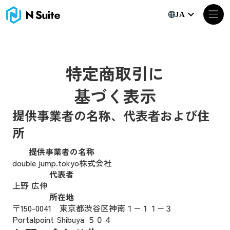
特定商取引に基づく表示｜N Suite｜Web3ビジネスのための
keyboard_arrow_down
JA
特定商取引に
基づく表示
提供事業者の名称、代表者および住
所
提供事業者の名称
double jump.tokyo株式会社
代表者
上野 広伸
所在地
〒150-0041 東京都渋谷区神南１−１１−３
Portalpoint Shibuya ５０４