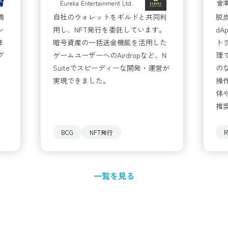
Eureka Entertainment Ltd.
會
満
自社のウォレットをギルドと共同利
脱
レ
用し、NFT発行を委託しています。
d
ま
暗号資産の一括送金機能を活用した
ト
グ
ゲームユーザーへのAirdropなど、N
理
。
Suiteでスピーディーな開発・運営が
の
実現できました。
操
体や
推
BCG
NFT発行
一覧を見る