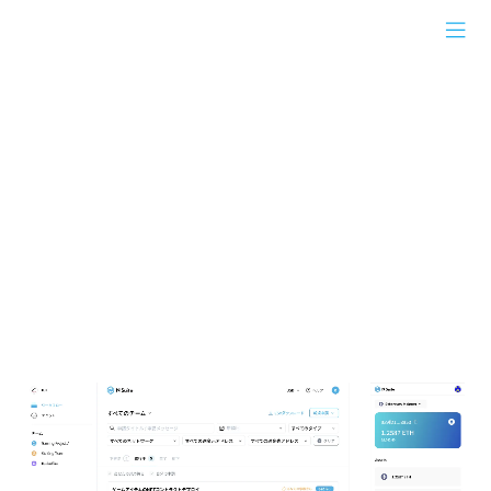
N Suite｜Web3ビジネスのためのウォレット has loaded
keyboard_arrow_down
keyboard_arrow_down
JA
JA
Web3ビジネスの
ためのウォレット
N Suiteは、企業向けのウォレットを提供する
SaaS型のWeb3ビジネス・ソフトウェアです。
暗号資産を安全に管理し、Web3ビジネスのオ
ペレーションをスムーズに実行するための様々
な機能を提供しています。