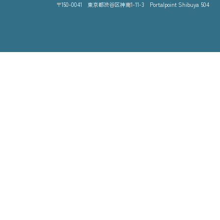
double jump.tokyo株式会社
〒150-0041 東京都渋谷区神南1-11-3 Portalpoint 