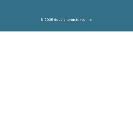
Shibuya 504
© 2025 double jump.to