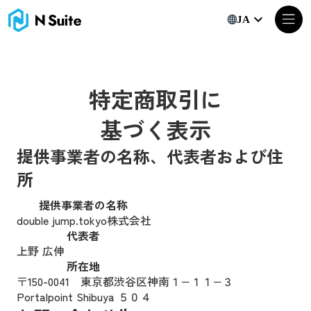
特定商取引に基づく表示｜N Suite｜Web3ビジネスのための
keyboard_arrow_down
JA
特定商取引に
基づく表示
提供事業者の名称、代表者および住
所
提供事業者の名称
double jump.tokyo株式会社
代表者
上野 広伸
所在地
〒150-0041 東京都渋谷区神南１−１１−３
Portalpoint Shibuya ５０４